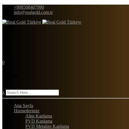
Skip
+908508407990
to
info@realgold.com.tr
content
0
Sepet
|
x
Ana Sayfa
Hizmetlerimiz
Altın Kaplama
PVD Kaplama
PVD Metalize Kaplama