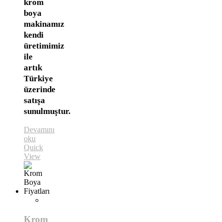
krom
boya
makinamız
kendi
üretimimiz
ile
artık
Türkiye
üzerinde
satışa
sunulmuştur.
Devamını
oku
Quick
View
Krom