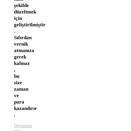
şekilde
düzeltmek
için
geliştirilmiştir
.
Sıfırdan
vernik
atmanıza
gerek
kalmaz
,
bu
size
zaman
ve
para
kazandırır
.
Devamını
oku