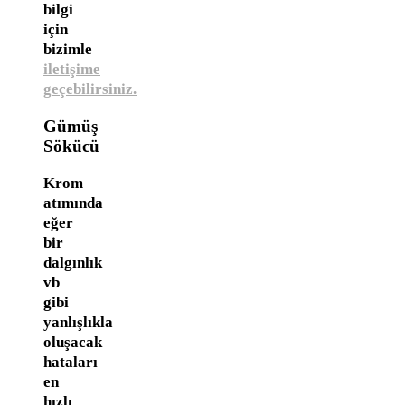
bilgi
için
bizimle
iletişime
geçebilirsiniz.
Gümüş
Sökücü
Krom
atımında
eğer
bir
dalgınlık
vb
gibi
yanlışlıkla
oluşacak
hataları
en
hızlı