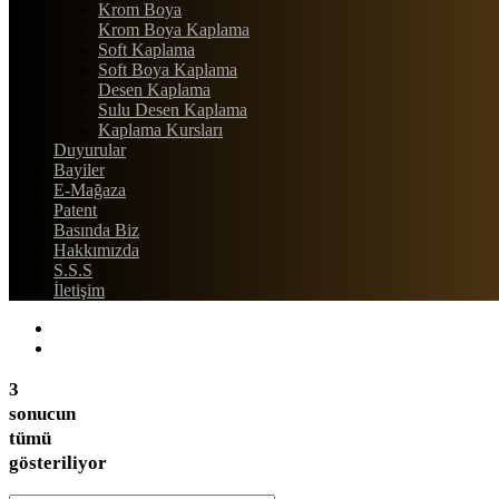
Krom Boya
Krom Boya Kaplama
Soft Kaplama
Soft Boya Kaplama
Desen Kaplama
Sulu Desen Kaplama
Kaplama Kursları
Duyurular
Bayiler
E-Mağaza
Patent
Basında Biz
Hakkımızda
S.S.S
İletişim
3
sonucun
tümü
gösteriliyor