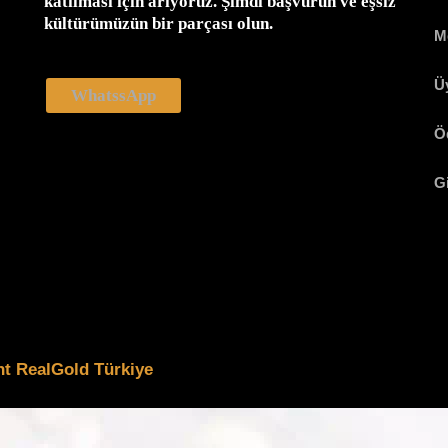
katılması için arıyoruz. Şimdi başvurun ve eşsiz
kültürümüzün bir parçası olun.
M
Ü
WhatssApp
Ö
Gi
ght RealGold Türkiye