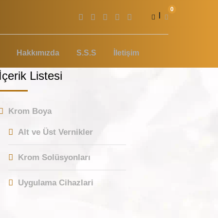
0
|
Hakkımızda
S.S.S
İletişim
İçerik Listesi
Krom Boya
Alt ve Üst Vernikler
Krom Solüsyonları
Uygulama Cihazlari