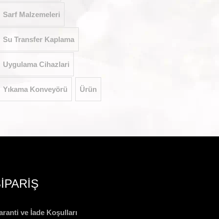
Sarf Malzemeleri
Su Transfer Kaplama
Uygulama Cihazlari
Yıkama Konveyörü
Ürün
İPARİŞ
ranti ve İade Koşulları