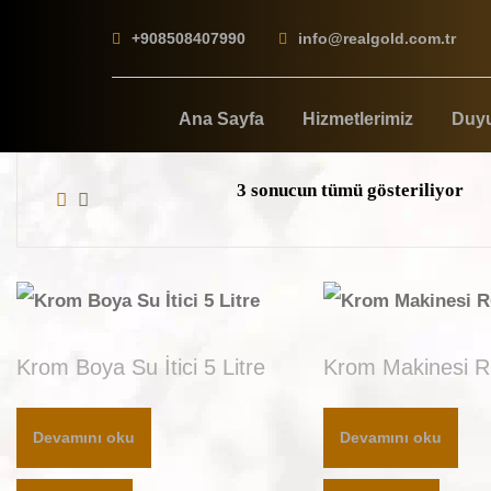
Skip
+908508407990
info@realgold.com.tr
to
content
Ana Sayfa
Hizmetlerimiz
Duyu
3 sonucun tümü gösteriliyor
Krom Boya Su İtici 5 Litre
Krom Makinesi 
Devamını oku
Devamını oku