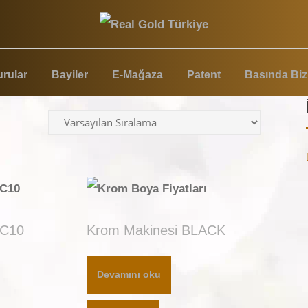
rular
Bayiler
E-Mağaza
Patent
Basında Biz
RC10
Krom Makinesi BLACK
Devamını oku