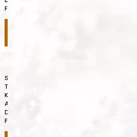
Desenleri
FA02
Devamını
oku
Su
Transfer
Kaplama
Ahşap
Desenleri
FA03