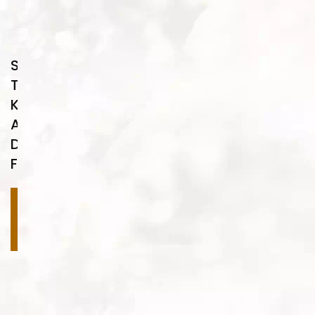
Su
Transfer
Kaplama
Ahşap
Desenleri
FA05
Devamını
oku