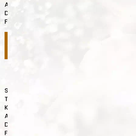
Ahşap
Desenleri
FA07
Devamını
oku
Su
Transfer
Kaplama
Ahşap
Desenleri
FA08