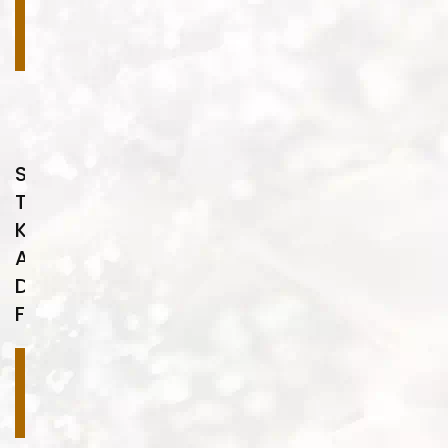
Devamını
oku
Su
Transfer
Kaplama
Ahşap
Desenleri
FA04
Devamını
oku