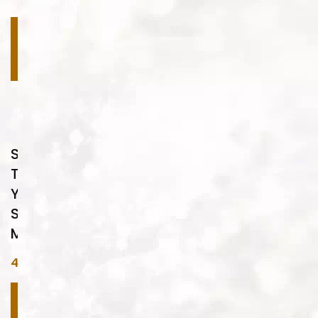
Devamını
oku
Su
Transfer
Yıkama
Sistemi
M
47.000,00
₺
Sepete