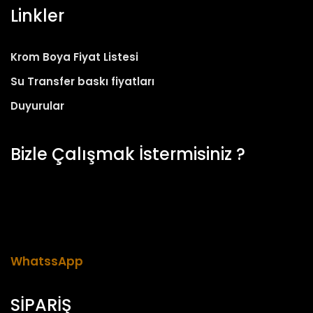
Linkler
Krom Boya Fiyat Listesi
Su Transfer baskı fiyatları
Duyurular
Bizle Çalışmak İstermisiniz ?
Her zaman yetenekli insanlarımızı firmamıza
katılması için arıyoruz. Şimdi başvurun ve eşsiz
kültürümüzün bir parçası olun.
WhatssApp
SİPARİŞ