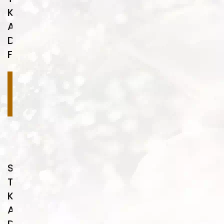
Kaplama
Ahşap
Desenleri
FA01
Devamını
oku
Su
Transfer
Kaplama
Ahşap