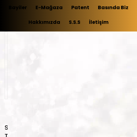
Bayiler
E-Mağaza
Patent
Basında Biz
Hakkımızda
S.S.S
İletişim
9 sonucun
tümü
gösteriliyor
Su
Transfer