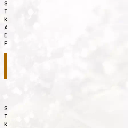
Su
Transfer
Kaplama
Ahşap
Desenleri
FA06
Devamını
oku
Su
Transfer
Kaplama