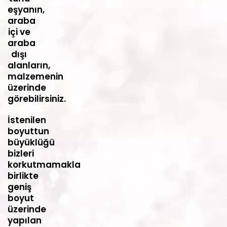
eşyanın,
araba
içi ve
araba
dışı
alanların,
malzemenin
üzerinde
görebilirsiniz.
İstenilen
boyuttun
büyüklüğü
bizleri
korkutmamakla
birlikte
geniş
boyut
üzerinde
yapılan