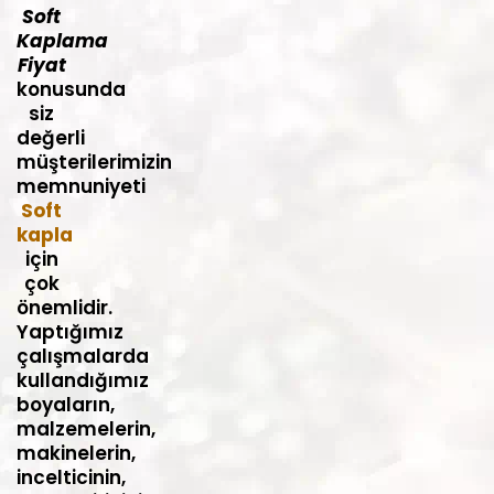
Soft
Kaplama
Fiyat
konusunda
siz
değerli
müşterilerimizin
memnuniyeti
Soft
kapla
için
çok
önemlidir.
Yaptığımız
çalışmalarda
kullandığımız
boyaların,
malzemelerin,
makinelerin,
incelticinin,