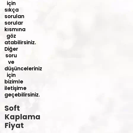
için
sıkça
sorulan
sorular
kısmına
göz
atabilirsiniz.
Diğer
soru
ve
düşünceleriniz
için
bizimle
iletişime
geçebilirsiniz.
Soft
Kaplama
Fiyat