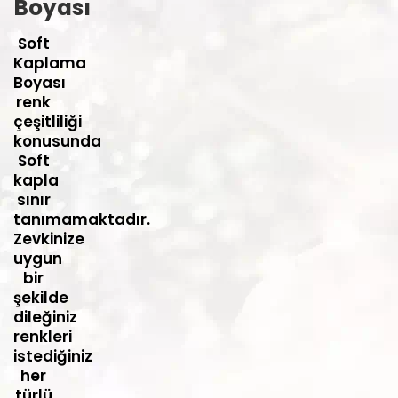
Boyası
Soft
Kaplama
Boyası
renk
çeşitliliği
konusunda
Soft
kapla
sınır
tanımamaktadır.
Zevkinize
uygun
bir
şekilde
dileğiniz
renkleri
istediğiniz
her
türlü