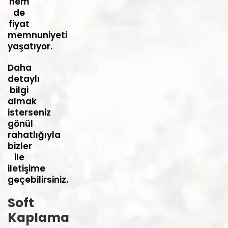
hem
de
fiyat
memnuniyeti
yaşatıyor.
Daha
detaylı
bilgi
almak
isterseniz
gönül
rahatlığıyla
bizler
ile
iletişime
geçebilirsiniz.
Soft
Kaplama