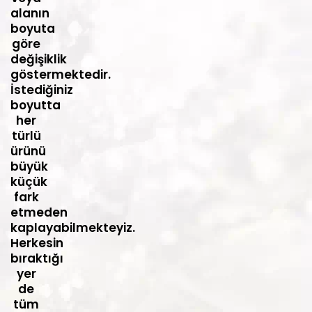
alanın
boyuta
göre
değişiklik
göstermektedir.
İstediğiniz
boyutta
her
türlü
ürünü
büyük
küçük
fark
etmeden
kaplayabilmekteyiz.
Herkesin
bıraktığı
yer
de
tüm