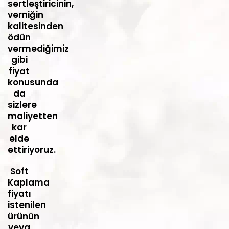
sertleştiricinin,
verniğin
kalitesinden
ödün
vermediğimiz
gibi
fiyat
konusunda
da
sizlere
maliyetten
kar
elde
ettiriyoruz.
Soft
Kaplama
fiyatı
istenilen
ürünün
veya