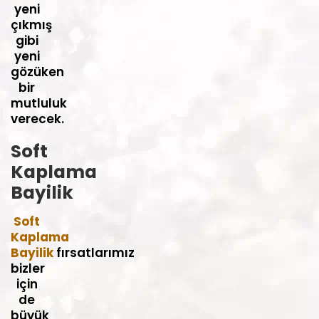
yeni
çıkmış
gibi
yeni
gözüken
bir
mutluluk
verecek.
Soft
Kaplama
Bayilik
Soft
Kaplama
Bayilik
fırsatlarımız
bizler
için
de
büyük