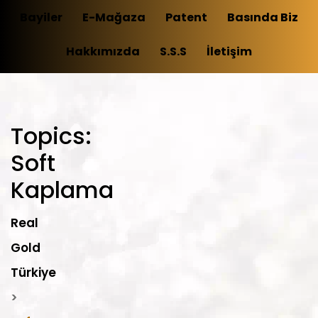
Bayiler
E-Mağaza
Patent
Basında Biz
Hakkımızda
S.S.S
İletişim
Topics:
Soft
Kaplama
Real
Gold
Türkiye
>