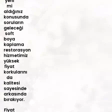
yeni
mi
aldığınız
konusunda
soruların
geleceği
soft
boya
kaplama
restorasyon
hizmetimiz
yüksek
fiyat
korkularını
da
kalitesi
sayesinde
arkasında
bırakıyor.
Fiyat