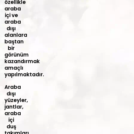
özellikle
araba
içi ve
araba
dışı
alanlara
baştan
bir
görünüm
kazandırmak
amaçlı
yapılmaktadır.
Araba
dışı
yüzeyler,
jantlar,
araba
içi
duş
takımları,