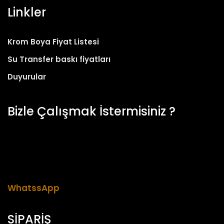
Linkler
Krom Boya Fiyat Listesi
Su Transfer baskı fiyatları
Duyurular
Bizle Çalışmak İstermisiniz ?
Her zaman yetenekli insanlarımızı firmamıza
katılması için arıyoruz. Şimdi başvurun ve eşsiz
kültürümüzün bir parçası olun.
WhatssApp
SİPARİŞ