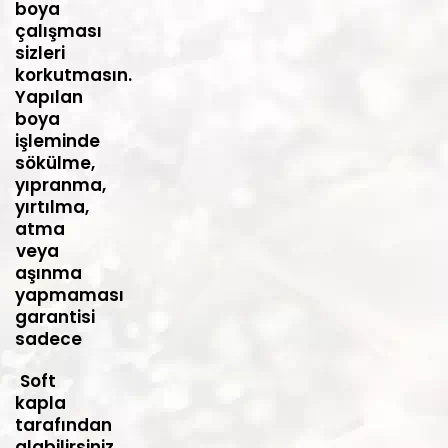
boya
çalışması
sizleri
korkutmasın.
Yapılan
boya
işleminde
sökülme,
yıpranma,
yırtılma,
atma
veya
aşınma
yapmaması
garantisi
sadece
Soft
kapla
tarafından
alabilirsiniz.