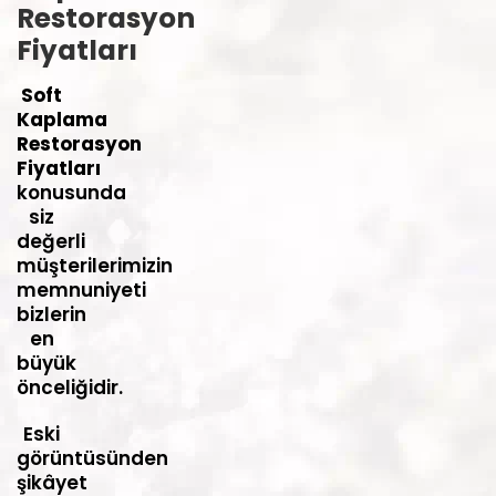
Restorasyon
Fiyatları
Soft
Kaplama
Restorasyon
Fiyatları
konusunda
siz
değerli
müşterilerimizin
memnuniyeti
bizlerin
en
büyük
önceliğidir.
Eski
görüntüsünden
şikâyet